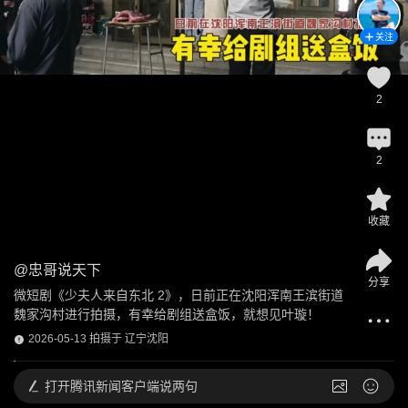
关注
2
2
收藏
@
忠哥说天下
分享
微短剧《少夫人来自东北 2》，日前正在沈阳浑南王滨街道
魏家沟村进行拍摄，有幸给剧组送盒饭，就想见叶璇！
2026-05-13 拍摄于 辽宁沈阳
打开
腾讯新闻客户端说两句