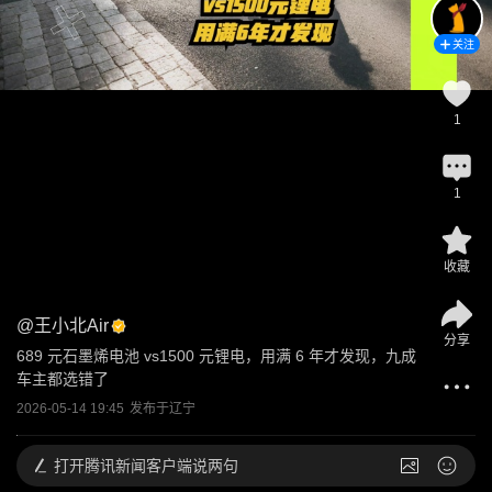
关注
1
1
收藏
@
王小北Air
分享
689 元石墨烯电池 vs1500 元锂电，用满 6 年才发现，九成
车主都选错了
2026-05-14 19:45
发布于
辽宁
打开
腾讯新闻客户端说两句