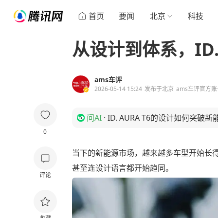
首页
要闻
北京
科技
从设计到体系，ID.
ams车评
2026-05-14 15:24
发布于
北京
ams车评官方账
问AI
·
ID. AURA T6的设计如何突
0
当下的新能源市场，越来越多车型开始长
甚至连设计语言都开始趋同。
评论