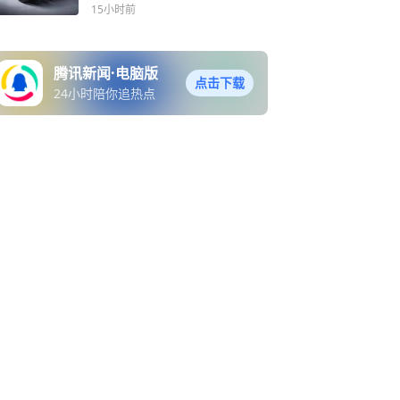
驾驶机器！
15小时前
腾讯新闻·电脑版
点击下载
24小时陪你追热点