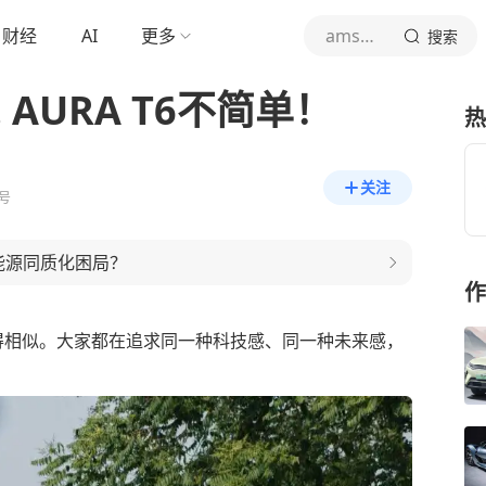
财经
AI
更多
ams车评
搜索
 AURA T6不简单！
热
关注
号
破新能源同质化困局？
作
得相似。大家都在追求同一种科技感、同一种未来感，