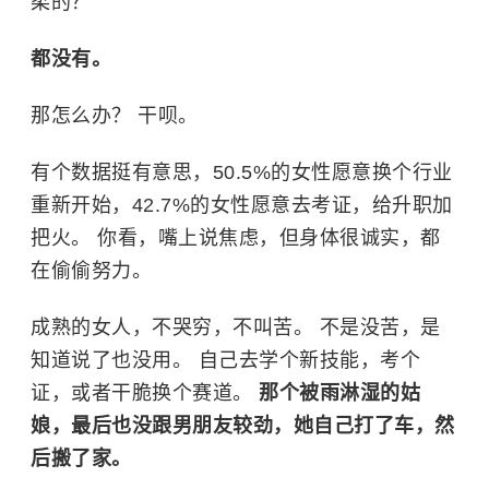
柔的？
都没有。
那怎么办？ 干呗。
有个数据挺有意思，50.5%的女性愿意换个行业
重新开始，42.7%的女性愿意去考证，给升职加
把火。 你看，嘴上说焦虑，但身体很诚实，都
在偷偷努力。
成熟的女人，不哭穷，不叫苦。 不是没苦，是
知道说了也没用。 自己去学个新技能，考个
证，或者干脆换个赛道。
那个被雨淋湿的姑
娘，最后也没跟男朋友较劲，她自己打了车，然
后搬了家。