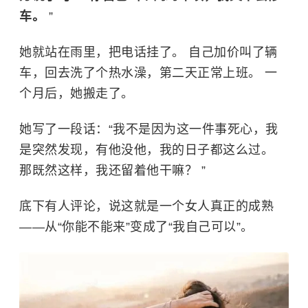
车。
”
她就站在雨里，把电话挂了。 自己加价叫了辆
车，回去洗了个热水澡，第二天正常上班。 一
个月后，她搬走了。
她写了一段话：“我不是因为这一件事死心，我
是突然发现，有他没他，我的日子都这么过。
那既然这样，我还留着他干嘛？ ”
底下有人评论，说这就是一个女人真正的成熟
——从“你能不能来”变成了“我自己可以”。