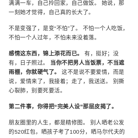
满满一车，自己拎回家，自己做饭。 她说，那
一刻她才觉得，自己真的长大了。
不是变强了，是变“不怕”了。 不怕一个人吃饭，
不怕一个人过年，不怕未来没着落。
感情这东西，锦上添花而已。
有，挺好；没
有，日子照过。
当你不把男人当饭票，不当遮
雨棚，你就硬气了。
这不是说不要爱情，而是
说，爱情来了，我接着；走了，我送送。 别撕
心裂肺，别要死要活。
第二件事，你得把“完美人设”那层皮揭了。
朋友圈里的人生，都是精修图。 别人晒老公发
的520红包，晒孩子考了100分，晒马尔代夫的