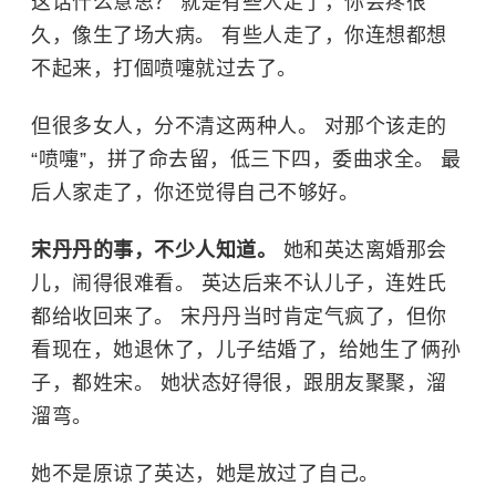
这话什么意思？ 就是有些人走了，你会疼很
久，像生了场大病。 有些人走了，你连想都想
不起来，打個喷嚏就过去了。
但很多女人，分不清这两种人。 对那个该走的
“喷嚏”，拼了命去留，低三下四，委曲求全。 最
后人家走了，你还觉得自己不够好。
宋丹丹
的事，不少人知道。
她和英达离婚那会
儿，闹得很难看。
英达
后来不认儿子，连姓氏
都给收回来了。 宋丹丹当时肯定气疯了，但你
看现在，她退休了，儿子结婚了，给她生了俩孙
子，都姓宋。 她状态好得很，跟朋友聚聚，溜
溜弯。
她不是原谅了英达，她是放过了自己。