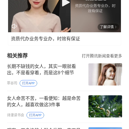
了解详情
资质代办业务专业办，时效有保证
相关推荐
打开腾讯新闻查看更多
长期不缺钱的女人，其实一眼就看
出，不是看穿着，而是这8个细节
萃谷司
打开APP
女人命苦不苦，一看便知：越是命苦
的女人，越喜欢做这3件事
诗漫读书会
打开APP