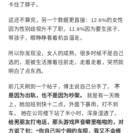
卡住了脖子。
这还不算完，另一个数据更直接：12.6%的女性
因为性别歧视升不了职，11.9%因为要生孩子、
带孩子，眼睁睁看着机会溜走。
所以你发现没，女人的成熟，很多时候不是自己
选的，是被生活推着往前走，走着走着，突然就
明白了点东西。
前几天刷到一个帖子，博主说自己分手了。
不
是因为出轨，也不是因为吵架。
就是有一天晚
上，她加班到快十二点，外面下暴雨，打不到
车。 她在公司楼下站了半小时，浑身湿透了。
给男朋友打电话，那头游戏声音噼里啪啦的，对
方说了句：“你自己叫个网约车呗，我又不会修