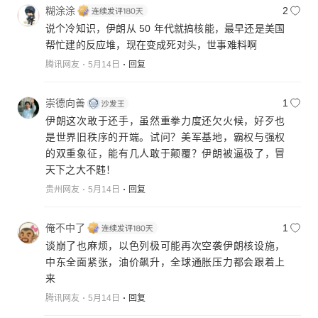
糊涂涂
2
说个冷知识，伊朗从 50 年代就搞核能，最早还是美国
帮忙建的反应堆，现在变成死对头，世事难料啊
腾讯网友
5月14日
回复
崇德向善
1
伊朗这次敢于还手，虽然重拳力度还欠火候，好歹也
是世界旧秩序的开端。试问？美军基地，霸权与强权
的双重象征，能有几人敢于颠覆？伊朗被逼极了，冒
天下之大不韪！
贵州网友
5月14日
回复
俺不中了
1
谈崩了也麻烦，以色列极可能再次空袭伊朗核设施，
中东全面紧张，油价飙升，全球通胀压力都会跟着上
来
腾讯网友
5月14日
回复