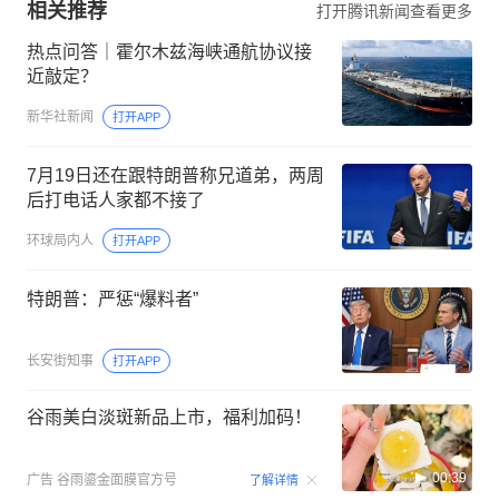
相关推荐
打开腾讯新闻查看更多
热点问答｜霍尔木兹海峡通航协议接
近敲定？
新华社新闻
打开APP
7月19日还在跟特朗普称兄道弟，两周
后打电话人家都不接了
环球局内人
打开APP
特朗普：严惩“爆料者”
长安街知事
打开APP
谷雨美白淡斑新品上市，福利加码！
00:39
广告
谷雨鎏金面膜官方号
了解详情