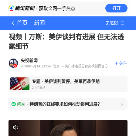
· 获取全网一手热点
打开
首页
新闻
无障碍
视频丨万斯：美伊谈判有进展 但无法透
露细节
央视新闻
关注
2026年5月14日12:47
北京
中央广播电视总台央视新闻官方账
号
专题
·
美伊谈判暂停，美军再袭伊朗
2.4亿
阅读
问AI
·
特朗普的红线要求如何推动谈判进展？