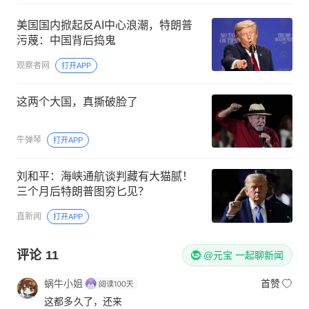
美国国内掀起反AI中心浪潮，特朗普
污蔑：中国背后捣鬼
观察者网
打开APP
这两个大国，真撕破脸了
牛弹琴
打开APP
刘和平：海峡通航谈判藏有大猫腻！
三个月后特朗普图穷匕见？
直新闻
打开APP
评论
11
@元宝 一起聊新闻
蜗牛小姐
首赞
这都多久了，还来