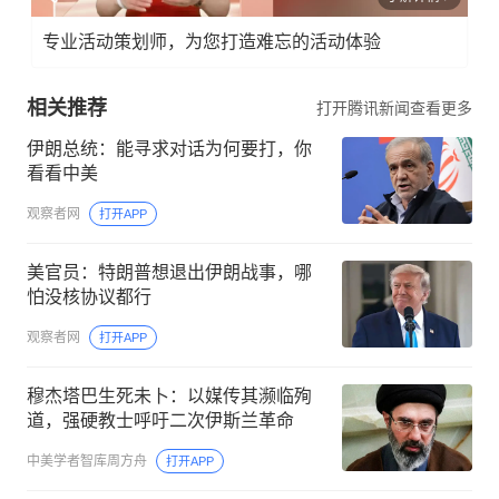
专业活动策划师，为您打造难忘的活动体验
相关推荐
打开腾讯新闻查看更多
伊朗总统：能寻求对话为何要打，你
看看中美
观察者网
打开APP
美官员：特朗普想退出伊朗战事，哪
怕没核协议都行
观察者网
打开APP
穆杰塔巴生死未卜：以媒传其濒临殉
道，强硬教士呼吁二次伊斯兰革命
中美学者智库周方舟
打开APP