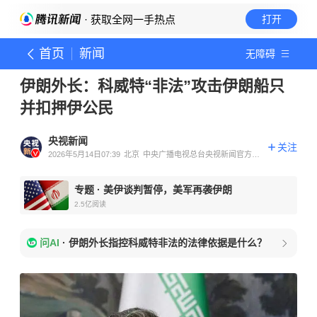
· 获取全网一手热点
打开
首页
新闻
无障碍
伊朗外长：科威特“非法”攻击伊朗船只
并扣押伊公民
央视新闻
关注
2026年5月14日07:39
北京
中央广播电视总台央视新闻官方账
号
专题
·
美伊谈判暂停，美军再袭伊朗
2.5亿
阅读
问AI
·
伊朗外长指控科威特非法的法律依据是什么？