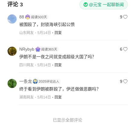
评论
3
@元宝 一起聊新闻
88
9
被围殴了，封锁海峡引起公愤
山东网友
5月14日
回复
NRybyb
6
伊朗不是一夜之间就变成超级大国了吗？
四川网友
5月14日
回复
一条龙
9
终于看到伊朗被群殴了，伊还做做恶霸吗？
湖南网友
5月14日
回复
已显示全部评论