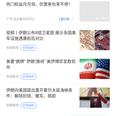
热门权益月月领，优惠券包享不停！
00:15
广告
加点量会员中心
了解详情
视频丨伊朗公布8组卫星图 展示多国美
军设施遇袭前后对比
央视新闻
打开APP
美要“换牌” 伊朗“换将” 美伊博弈变数犹
存
央视新闻
打开APP
伊朗向美国提出重开霍尔木兹海峡条
件：解除封锁、撤军、赔款
观察者网
打开APP