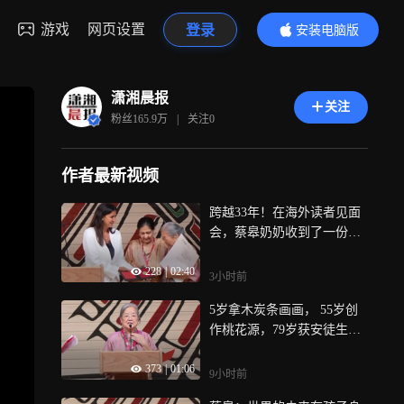
游戏
网页设置
登录
安装电脑版
内容更精彩
潇湘晨报
关注
粉丝
165.9万
|
关注
0
作者最新视频
跨越33年！在海外读者见面
会，蔡皋奶奶收到了一份幸
福的惊喜
228
|
02:40
3小时前
5岁拿木炭条画画， 55岁创
作桃花源，79岁获安徒生
奖，绘画贯穿了蔡皋的一生
373
|
01:06
9小时前