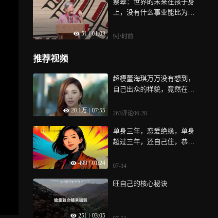
蔡皋：世界的未来在孩子身
上，没有什么事业能比为孩
子们创造作品更幸福
51
|
01:03
9小时前
推荐视频
超模董海琪万万没有想到，
自己出众的样貌，竟然在一
档小小的恋综被嫌弃了
20.1万
|
07:55
263评论
06-28
单身三年，恋爱绝缘，单身
超过三年，还自己住，恭喜
你，你已经完成了情感基因
499
|
01:24
重组
07-14
旺自己的核心秘诀
251
|
03:05