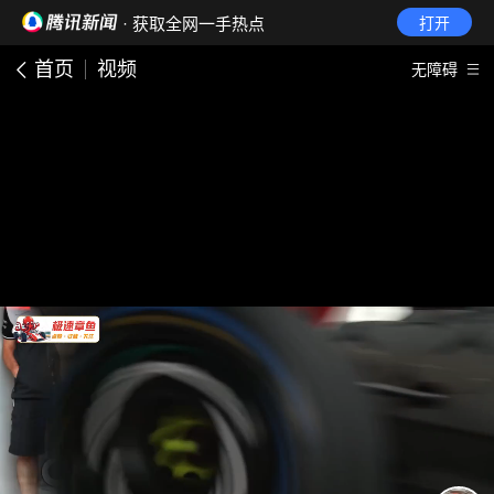
· 获取全网一手热点
打开
首页
视频
无障碍