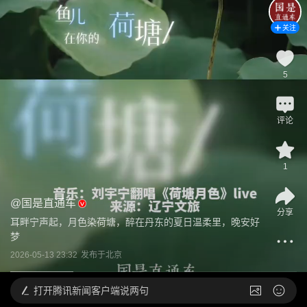
关注
5
评论
1
@
国是直通车
分享
耳畔宁声起，月色染荷塘，醉在丹东的夏日温柔里，晚安好
梦
2026-05-13 23:32
发布于
北京
打开
腾讯新闻客户端说两句