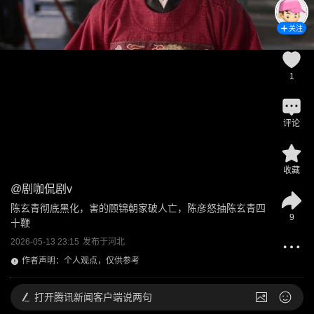
关注
1
评论
收藏
@
剧咖侃剧v
陈玄青彻底黑化，害的顾锦朝家破人亡，陈彦怒抽陈玄青四
9
十鞭
2026-05-13 23:15
发布于
河北
作者声明：个人观点，仅供参考
打开
腾讯新闻客户端说两句