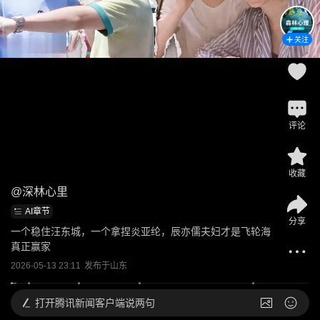
关注
评论
收藏
@
深林心里
AI章节
分享
一个稳住汪东城，一个拿捏炎亚纶，辰亦儒夫妇才是飞轮海
真正赢家
2026-05-13 23:11
发布于
山东
打开
腾讯新闻客户端说两句