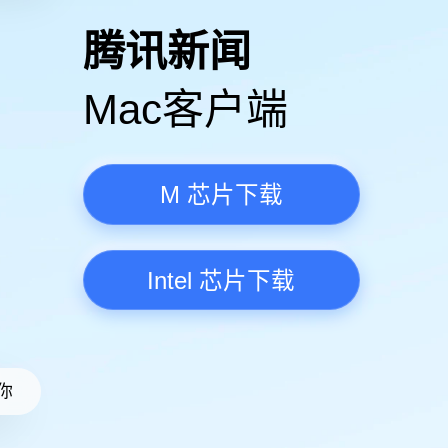
高清视频·更流畅
腾讯新
Mac客
M 芯
Intel