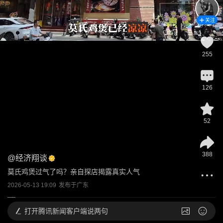
关注
255
126
52
388
@
经济翔谈
莫氏鸡煲过气了吗？亲自探店揭露真实人气
2026-05-13 19:09
发布于
广东
打开
腾讯新闻客户端说两句