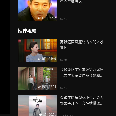
名人智慧语录
118
|
00:22
07-17
推荐视频
苏轼这首诗道尽古人的人才
情怀
169
|
01:40
07-31
《悦读阅美》赏读第九届鲁
迅文学奖获奖作品《她和她
的麦子》
192
|
02:54
07-17
会蹲在墙角观察小虫，会为
野果子开心，会在枯燥课堂
偷偷开小差，一边是拥抱自
17
|
09:51
然、肆意玩耍的百草园，一