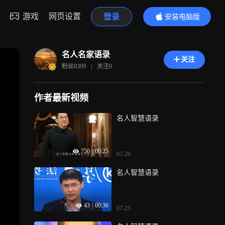
游戏
网页设置
登录
安装电脑版
内容更精彩
名人名家语录
关注
粉丝
8309
|
关注
0
作者最新视频
名人智慧语录
750
|
00:25
07-26
名人智慧语录
43
|
00:36
07-25