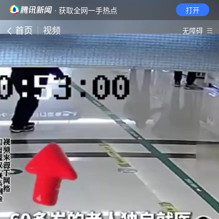
· 获取全网一手热点
打开
首页
视频
无障碍