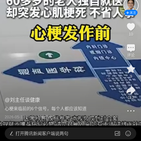
关注
10
评论
9
112
@
刘主任谈健康
心梗来临前的6个信号，每个人都应该知道
2026-05-13 18:53
发布于
北京
打开
腾讯新闻客户端说两句