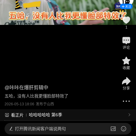
关注
1
评论
收藏
@
咔咔在爆肝剪辑中
分享
五哈，没有人比我更懂脸部特效了
2026-05-13 18:06
发布于
山西
哈哈哈哈哈 第6季
看正片
打开
腾讯新闻客户端说两句