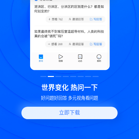
致
世界变化 热问一下
好问题好回答 多元视角看问题
立即下载