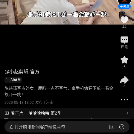
关注
44
评论
5
@
小赵剪辑-官方
AI章节
9
陈赫请客点外卖，鹿晗一点不客气，拿手机疯狂下单一看金
额吓一跳！
2026-05-13 18:02
发布于
河南
哈哈哈哈哈 第2季
看正片
打开
腾讯新闻客户端说两句