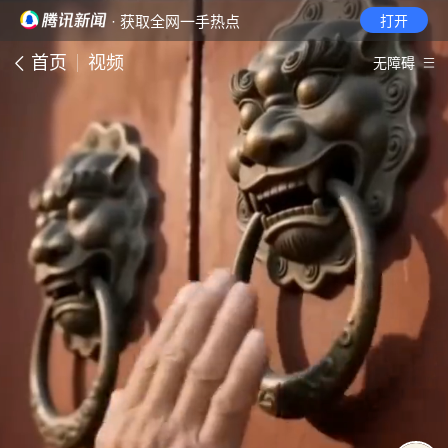
· 获取全网一手热点
打开
首页
视频
无障碍