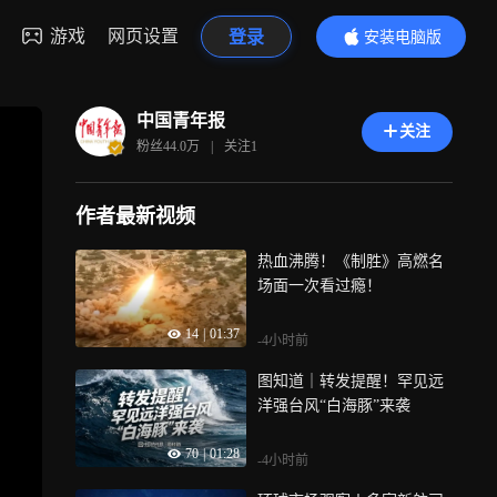
游戏
网页设置
登录
安装电脑版
内容更精彩
中国青年报
关注
粉丝
44.0万
|
关注
1
作者最新视频
热血沸腾！《制胜》高燃名
场面一次看过瘾！
14
|
01:37
-4小时前
图知道｜转发提醒！罕见远
洋强台风“白海豚”来袭
70
|
01:28
-4小时前