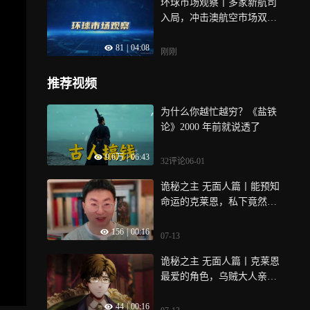
环球市场观察丨多家新航司
入局，冲击澳航空市场双寡
头垄断格局
81
|
04:08
刚刚
推荐视频
为什么你越忙越穷？《盐铁
论》2000 年前就说透了
9.6万
|
06:43
32评论
06-01
诡秘之主 无面人篇丨能预知
命运的克莱恩，私下竟然还
挑食？！
156
|
00:16
07-13
诡秘之主 无面人篇丨克莱恩
最爱的角色，乌贼大人亲自
揭晓！
44
|
00:16