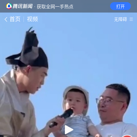
· 获取全网一手热点
打开
首页
视频
无障碍