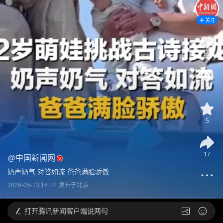
关注
55
5
5
17
@
中国新闻网
奶声奶气 对答如流 爸爸满脸骄傲
2026-05-13 16:14
发布于
北京
打开
腾讯新闻客户端说两句