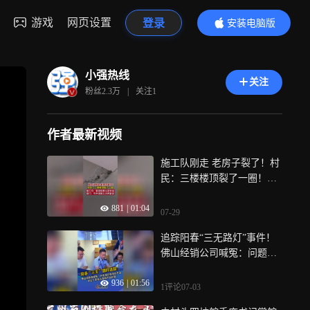
游戏
网页设置
登录
安装电脑版
内容更精彩
小强热线
关注
粉丝
2.3万
|
关注
1
作者最新视频
施工队刚走 老房子裂了！村
民：三楼楼顶裂了一圈！施
工方：鉴定结果认定无关，
881
|
01:04
部门：可申请第三方再鉴定
07-29
追踪阳春“三无路灯”事件！
佛山经销公司喊冤：问题路
灯并非他们供货的产品，目
936
|
01:56
前市场监管部门仍在调查中
1评论
07-03