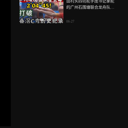
由村头四坊舵手庞书记掌舵
的广州石围塘联合龙舟队扒
出2′04″45的好成绩，打破了
3989
|
02:05
6月21日村头四坊创下的历史
06-27
最佳成绩