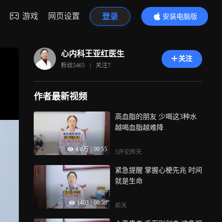
游戏
网页设置
登录
安装电脑版
内容更精彩
心内科王亚红医生
关注
粉丝
5465
|
关注
7
作者最新视频
高血脂的朋友 少喝这3种水
越喝血脂越难降
4.0万
|
00:55
5评论
昨天
紧急提醒 掌握心梗先兆 时间
就是生命
1403
|
00:58
前天