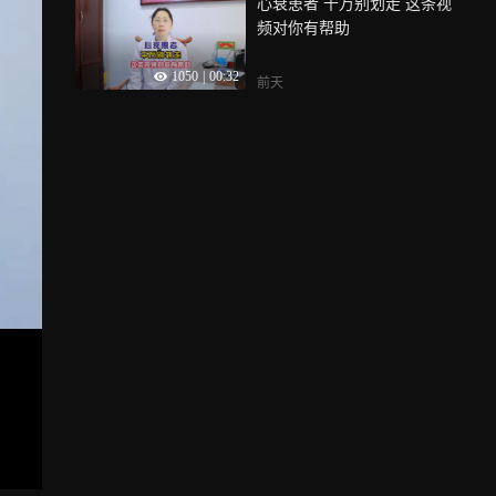
心衰患者 千万别划走 这条视
频对你有帮助
1050
|
00:32
前天