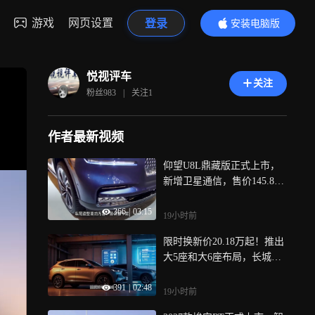
游戏
网页设置
登录
安装电脑版
内容更精彩
悦视评车
关注
粉丝
983
|
关注
1
作者最新视频
仰望U8L鼎藏版正式上市，
新增卫星通信，售价145.8万
元
366
|
03:15
19小时前
限时换新价20.18万起！推出
大5座和大6座布局，长城H1
0迎来上市
391
|
02:48
19小时前