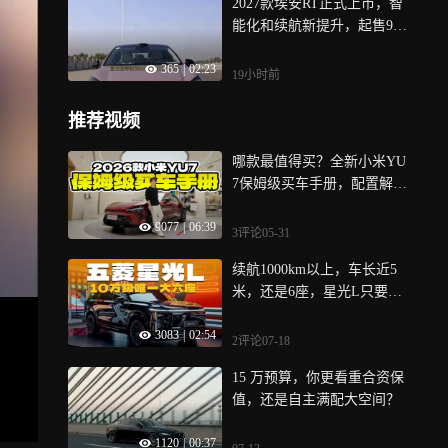
2027款埃安RT正式上市，智
能化和续航新提升，起售9.9
8万
365
|
02:23
19小时前
推荐视频
哪款最值得买？全新小米YU
7保姆级买车手册，配置解析
+优缺点
9077
|
06:39
3评论
05-31
续航1000km以上，车长近5
米，还是6座，星光L只要10
万出头？
3083
|
02:54
2评论
07-18
15 万预算，你更看重合资保
值，还是自主满配大空间？
1120
|
00:37