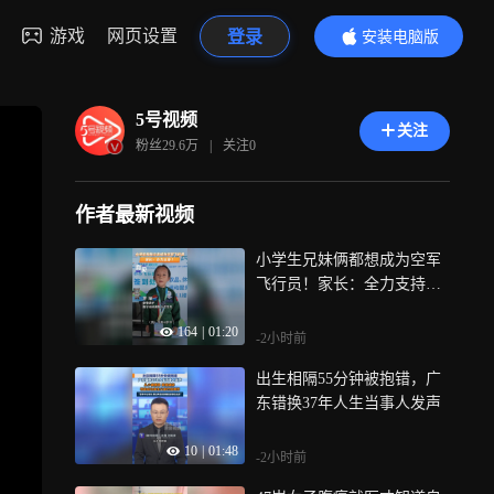
游戏
网页设置
登录
安装电脑版
内容更精彩
5号视频
关注
粉丝
29.6万
|
关注
0
作者最新视频
小学生兄妹俩都想成为空军
飞行员！家长：全力支持他
们追逐梦想
164
|
01:20
-2小时前
出生相隔55分钟被抱错，广
东错换37年人生当事人发声
10
|
01:48
-2小时前