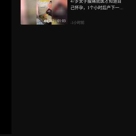
47岁女子腹痛就医才知道自
己怀孕，1个小时后产下一名
女婴
762
|
01:03
-1小时前