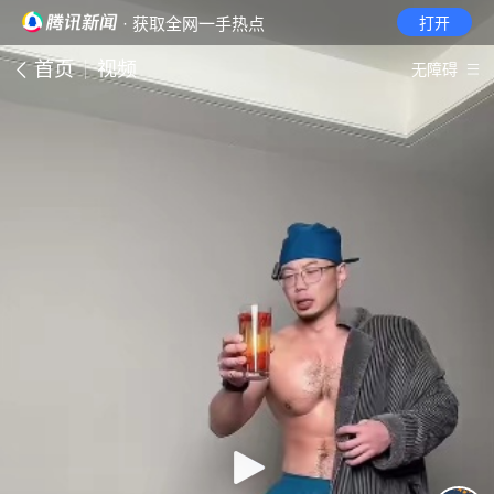
· 获取全网一手热点
打开
首页
视频
无障碍