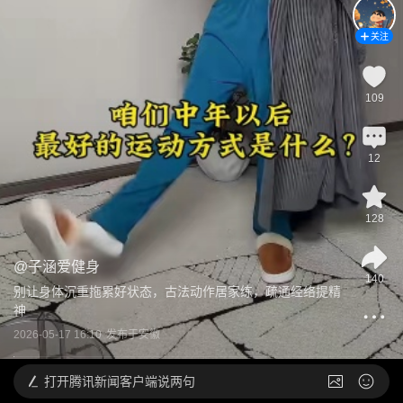
关注
109
12
128
@
子涵爱健身
140
别让身体沉重拖累好状态，古法动作居家练，疏通经络提精
神
2026-05-17 16:10
发布于
安徽
打开
腾讯新闻客户端说两句