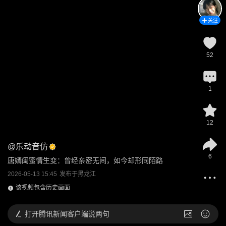
关注
52
1
12
@
乐动音仿
6
唐嫣闺蜜情生变：曾经亲密无间，如今却形同陌路
2026-05-13 15:45
发布于
黑龙江
该视频包含历史画面
打开
腾讯新闻客户端说两句