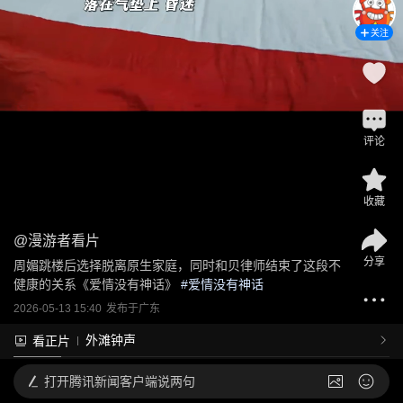
关注
评论
收藏
@
漫游者看片
分享
周媚跳楼后选择脱离原生家庭，同时和贝律师结束了这段不
健康的关系《爱情没有神话》
 #
爱情没有神话
2026-05-13 15:40
发布于
广东
外滩钟声
看正片
打开
腾讯新闻客户端说两句