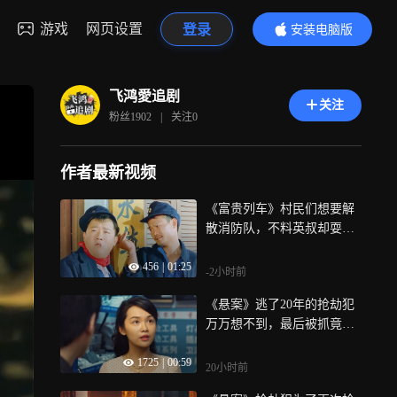
游戏
网页设置
登录
安装电脑版
内容更精彩
飞鸿愛追剧
关注
粉丝
1902
|
关注
0
作者最新视频
《富贵列车》村民们想要解
散消防队，不料英叔却耍起
了小心思
456
|
01:25
-2小时前
《悬案》逃了20年的抢劫犯
万万想不到，最后被抓竟是
妻子带的珍珠项链
1725
|
00:59
20小时前