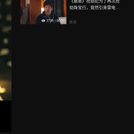
《悬案》抢劫犯为了再次抢
劫珠宝行，竟然引来雷电电
死保安
3796
|
00:57
昨天