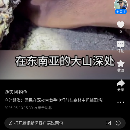
关注
5
评论
收藏
分享
@
天团钓鱼
户外赶海：渔民在深夜带着手电灯前往森林中抓捕田鸡！
2026-05-13 15:30
发布于
湖北
打开
腾讯新闻客户端说两句