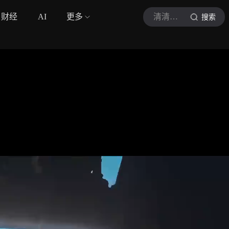
财经
AI
更多
清清河影视
搜索