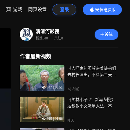
游戏
网页设置
登录
安装电脑版
内容更精彩
清清河影视
关注
粉丝
340
|
关注
0
作者最新视频
《人吓鬼》英叔带着徒弟们
去村长演出，不料第二天却
发现是乱葬岗
747
|
00:51
3小时前
《笑林小子 2：新乌龙院》
达叔教小文吸星大法，不料
下一秒受伤的却是自己
619
|
01:06
昨天