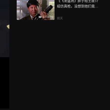
《飞龙猛将》胖子给土匪介
绍仿真枪，没想到他们竟想
空手套白狼
1
|
01:16
前天