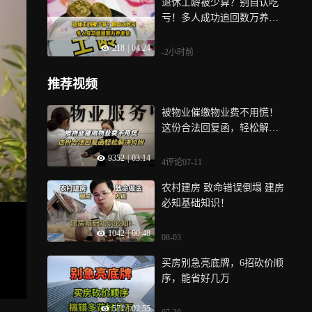
退休工龄被少算？别自认吃
亏！多人成功追回数万养老
金
218
|
04:24
-2小时前
推荐视频
被物业催缴物业费不用慌！
这份合法回复函，轻松解决
纠纷！
9352
|
03:14
4评论
07-11
农村建房 致命错误倒塌 建房
必知基础知识！
1042
|
00:48
08-03
买房别急亮底牌，6招砍价顺
序，能省好几万
571
|
02:55