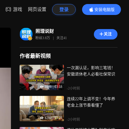
游戏
网页设置
登录
安装电脑版
内容更精彩
照理说财
关注
粉丝
3.8万
|
关注
41
作者最新视频
一次漏认证，影响三笔钱！
安徽退休老人必看社保常识
1086
|
03:18
-2小时前
连续22年上调不变！今年养
老金上涨节奏看懂了
4280
|
03:23
-2小时前