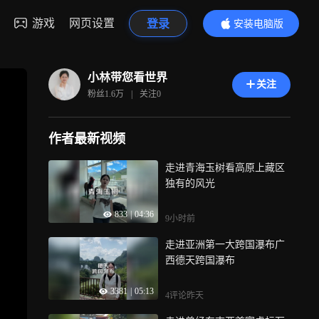
游戏
网页设置
登录
安装电脑版
内容更精彩
小林带您看世界
关注
粉丝
1.6万
|
关注
0
作者最新视频
走进青海玉树看高原上藏区
独有的风光
833
|
04:36
9小时前
走进亚洲第一大跨国瀑布广
西德天跨国瀑布
3381
|
05:13
4评论
昨天