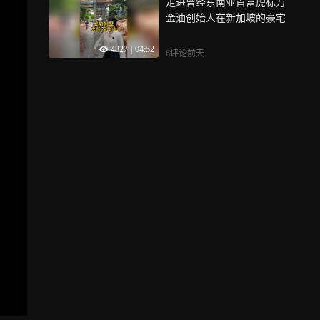
走进曾经东南亚首富虎标万
金油创始人在新加坡的豪宅
4827
|
04:52
6评论
前天