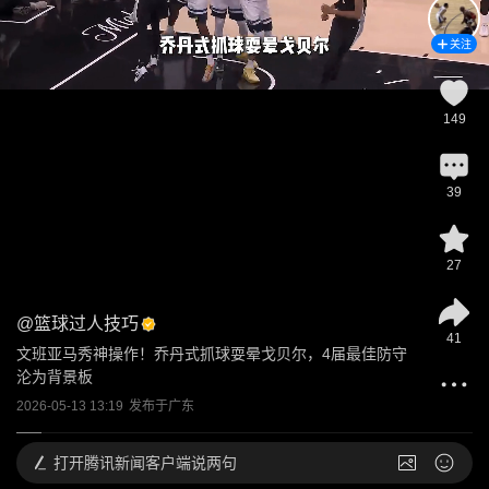
关注
149
39
27
@
篮球过人技巧
41
文班亚马秀神操作！乔丹式抓球耍晕戈贝尔，4届最佳防守
沦为背景板
2026-05-13 13:19
发布于
广东
打开
腾讯新闻客户端说两句