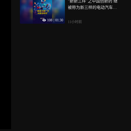
“新新三样”之中国创新药 继
升品牌均价、改善盈利的作
被称为新三样的电动汽车、
用，虽然享界G9拥有同级别
锂电池、太阳能走红全球之
领域的差异化，但能否在红
108
|
01:30
后，机器人、人工智能、创
海市场站稳脚跟，还要看上
11小时前
新药组成的新新三样，正在
市后的终端交付与市场接受
扛起中国制造升级大旗， 20
度
26 上半年国内创新药海外授
权交易规模暴涨，重磅大单
接连落地，中国药企出海逻
辑彻底改写，告别早年单品
授权赚快钱的模式，百济神
州、恒瑞医药、复宏汉霖等
头部企业，开启全链条造船
出海