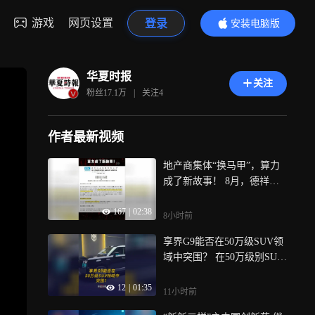
游戏
网页设置
登录
安装电脑版
内容更精彩
华夏时报
关注
粉丝
17.1万
|
关注
4
作者最新视频
地产商集体“换马甲”，算力
成了新故事！ 8月，德祥地
产拟更名“德祥新云算力”，5
167
|
02:38
2周股价涨超1338%，与此同
8小时前
时，阳光股份投9.8亿建智算
享界G9能否在50万级SUV领
中心、京基智农跨界机器人
域中突围？ 在50万级别SUV
后又缩水九成——地产及上
领域中竞争，享界 G9 想要
下游企业正集体涌向算力赛
12
|
01:35
突围并不轻松，同时对北汽
道
11小时前
蓝谷而言，该车还将承担拉