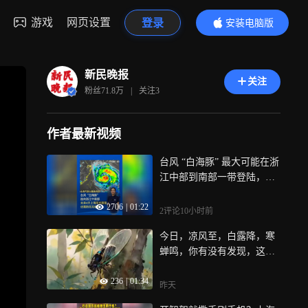
游戏
网页设置
登录
安装电脑版
内容更精彩
新民晚报
关注
粉丝
71.8万
|
关注
3
作者最新视频
台风 “白海豚” 最大可能在浙
江中部到南部一带登陆，它
影响有多大？上海市气象台
2706
|
01:22
首席预报员：台风影响可能
2评论
10小时前
长达4天，上海将风长雨强，
今日，凉风至，白露降，寒
警惕龙卷风 的可能性
蝉鸣，你有没有发现，这几
年上海的蝉鸣越来越响了？
236
|
01:34
不是它们变“吵”了，而是城
昨天
市绿色防控让自然修复，更