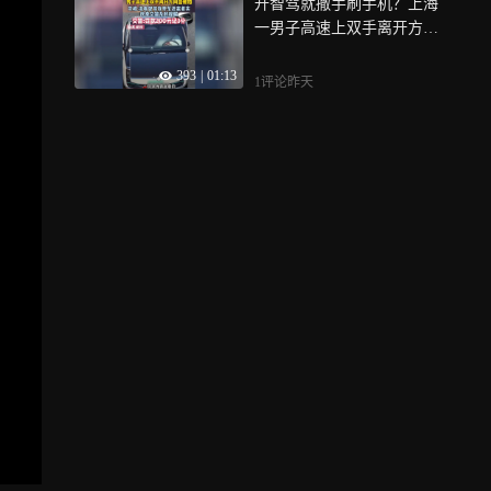
开智驾就撒手刷手机？上海
让地下蛰伏数年的生命平安
一男子高速上双手离开方向
破土，蝉鸣越响，我们的城
盘被无人机抓拍，司机罚款2
市生态越健康！
393
|
01:13
00元记3分！
1评论
昨天