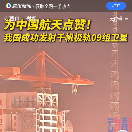
· 获取全网一手热点
打开
首页
视频
无障碍