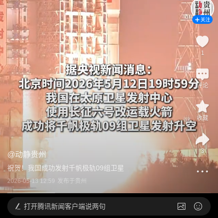
关注
1
评论
收藏
3
@
动静贵州
祝贺！我国成功发射千帆极轨09组卫星
2026-05-13 12:59
发布于
贵州
打开
腾讯新闻客户端说两句