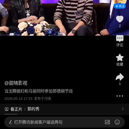
关注
2
评论
收藏
@
甜晴影视
1
当沈腾媳妇和马丽同时参加郭德纲节目
2026-05-14 17:25
发布于
河南
郭的秀
看正片
打开
腾讯新闻客户端说两句