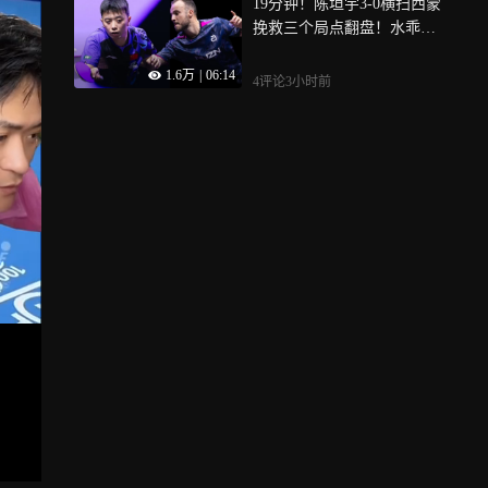
19分钟！陈垣宇3-0横扫西蒙
挽救三个局点翻盘！水乖解
说
1.6万
|
06:14
4评论
3小时前