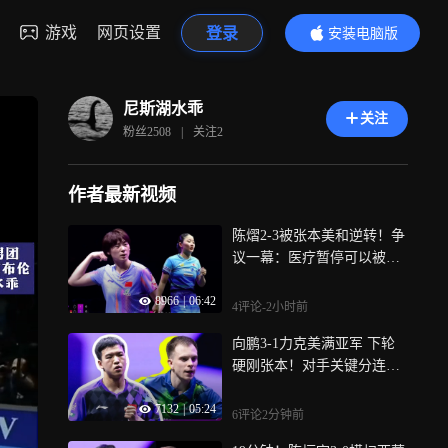
游戏
网页设置
登录
安装电脑版
内容更精彩
尼斯湖水乖
关注
粉丝
2508
|
关注
2
作者最新视频
陈熠2-3被张本美和逆转！争
议一幕：医疗暂停可以被拒
吗？
8966
|
06:42
4评论
-2小时前
向鹏3-1力克美满亚军 下轮
硬刚张本！对手关键分连送
失误
7132
|
05:24
6评论
2分钟前