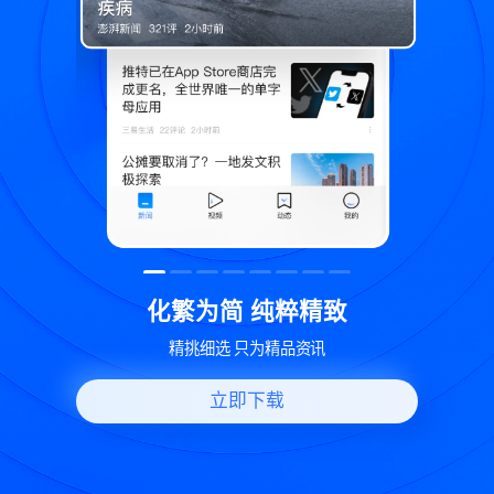
粹精致
世界变化 热问一下
品资讯
好问题好回答 多元视角看问题
立即下载