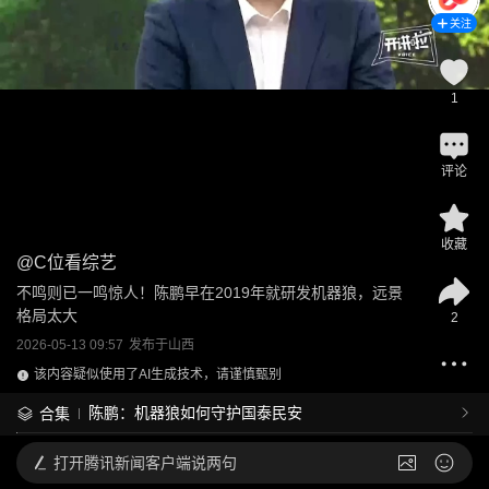
关注
1
评论
收藏
@
C位看综艺
不鸣则已一鸣惊人！陈鹏早在2019年就研发机器狼，远景
格局太大
2
2026-05-13 09:57
发布于
山西
该内容疑似使用了AI生成技术，请谨慎甄别
陈鹏：机器狼如何守护国泰民安
合集
打开
腾讯新闻客户端说两句