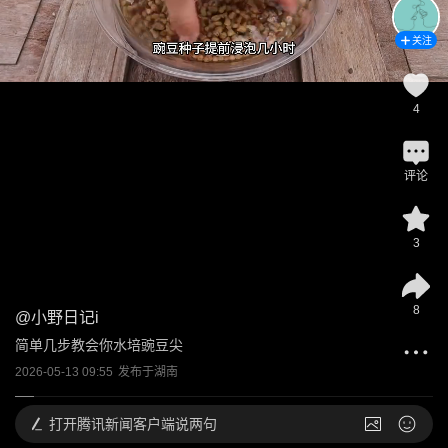
关注
4
评论
3
8
@
小野日记i
简单几步教会你水培豌豆尖
2026-05-13 09:55
发布于
湖南
打开
腾讯新闻客户端说两句