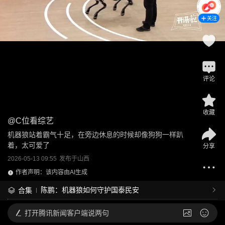
关注
评论
收藏
@
C位看综艺
机器狼站着霸气十足，在旁边休息的时候却像狗狗一样趴
着，太可爱了
分享
2026-05-13 09:55
发布于
山西
作者声明：该内容由AI生成
陈鹏：机器狼如何守护国泰民安
合集
打开
腾讯新闻客户端说两句