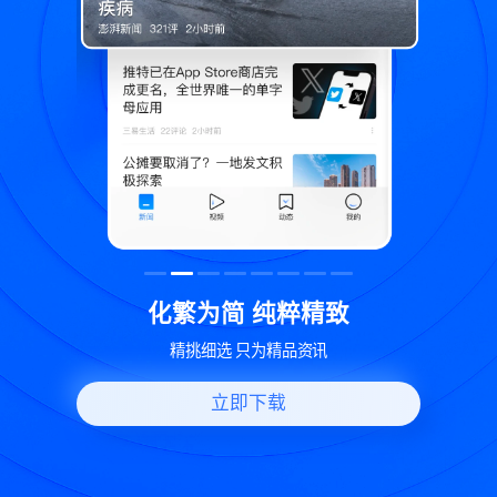
致
世界变化 热问一下
好问题好回答 多元视角看问题
立即下载