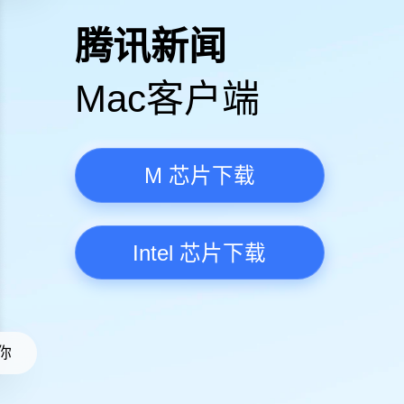
高清视频·更流畅
腾讯新
Mac客
M 芯
Intel