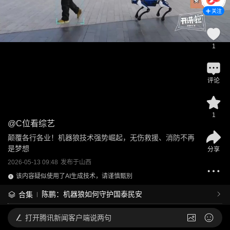
关注
1
评论
1
@
C位看综艺
颠覆各行各业！机器狼技术强势崛起，无伤救援、消防不再
是梦想
分享
2026-05-13 09:48
发布于
山西
该内容疑似使用了AI生成技术，请谨慎甄别
陈鹏：机器狼如何守护国泰民安
合集
打开
腾讯新闻客户端说两句