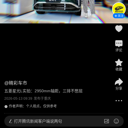
关注
评论
收藏
@
睛彩车市
分享
五菱星光L实拍：2950mm轴距，三排不憋屈
2026-05-13 09:39
发布于
重庆
作者声明：个人观点，仅供参考
打开
腾讯新闻客户端说两句