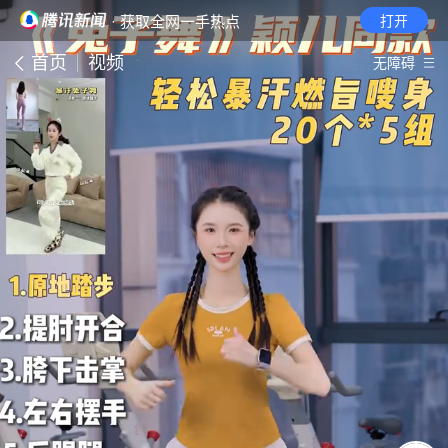
· 获取全网一手热点
打开
首页
视频
无障碍