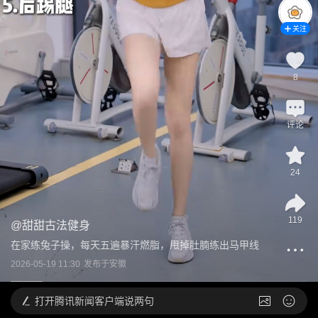
关注
8
评论
24
119
@
甜甜古法健身
在家练兔子操，每天五遍暴汗燃脂，甩掉肚腩练出马甲线
2026-05-19 11:30
发布于
安徽
打开
腾讯新闻客户端说两句