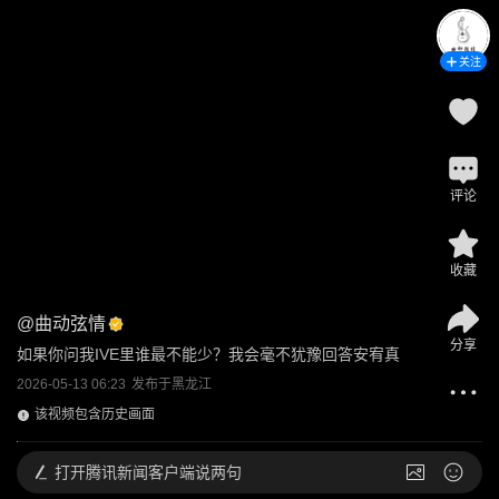
关注
评论
收藏
@
曲动弦情
分享
如果你问我IVE里谁最不能少？我会毫不犹豫回答安宥真
2026-05-13 06:23
发布于
黑龙江
该视频包含历史画面
打开
腾讯新闻客户端说两句