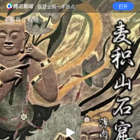
· 获取全网一手热点
打开
首页
视频
无障碍