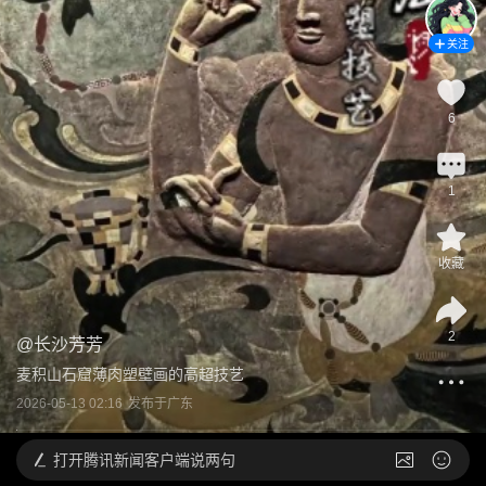
关注
6
1
收藏
2
@
长沙芳芳
麦积山石窟薄肉塑壁画的高超技艺
2026-05-13 02:16
发布于
广东
打开
腾讯新闻客户端说两句